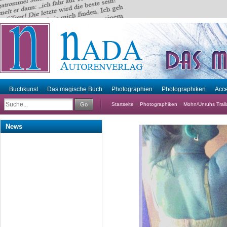
Buchkunst
Das magische Buch
Photographien
Photographiken
Acce
Go
Startseite
»
Photographiken
»
Mohn/Unruhs Tralla
News