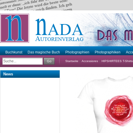
Buchkunst
Das magische Buch
Photographien
Photographiken
Acce
Go
Startseite
»
Accessiores
»
HIPSHIRTEES T-Shirts
News