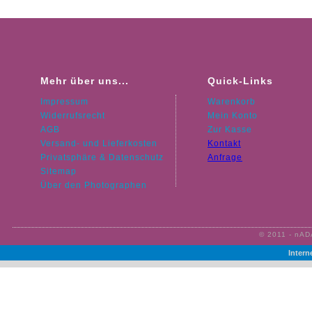
Mehr über uns...
Quick-Links
Impressum
Warenkorb
Widerrufsrecht
Mein Konto
AGB
Zur Kasse
Versand- und Lieferkosten
Kontakt
Privatsphäre & Datenschutz
Anfrage
Sitemap
Über den Photographen
© 2011 - nAD
Intern